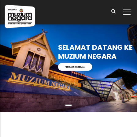
Langkau
ke
kandungan
utama
SELAMAT DATANG KE
MUZIUM NEGARA
TEROKAI MUZIUM NEGARA