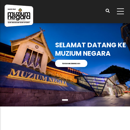
Langkau
ke
kandungan
utama
SELAMAT DATANG KE
MUZIUM NEGARA
TEROKAI MUZIUM NEGARA