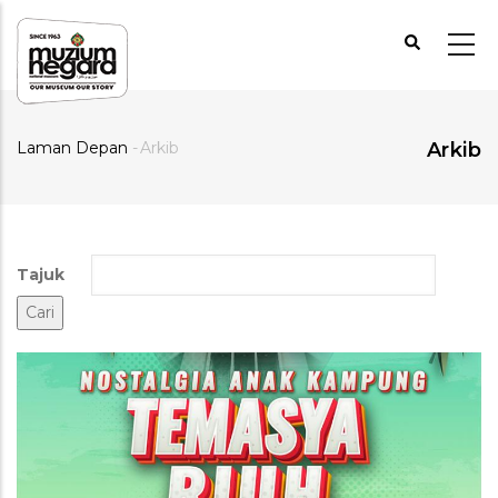
Langkau
ke
kandungan
utama
Laman Depan
-
Arkib
Arkib
Breadcrumb
Tajuk