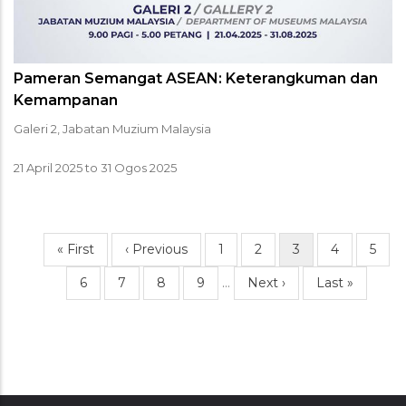
Pameran Semangat ASEAN: Keterangkuman dan
Kemampanan
Galeri 2, Jabatan Muzium Malaysia
21 April 2025
to
31 Ogos 2025
First
« First
Previous
‹ Previous
Page
1
Page
2
Current
3
Page
4
Page
5
Pagination
page
page
page
Page
6
Page
7
Page
8
Page
9
…
Next
Next ›
Last
Last »
page
page