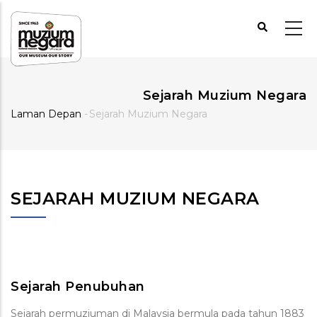
Langkau
ke
kandungan
utama
Sejarah Muzium Negara
Laman Depan
-
Sejarah Muzium Negara
Breadcrumb
SEJARAH MUZIUM NEGARA
Sejarah Penubuhan
Sejarah permuziuman di Malaysia bermula pada tahun 1883