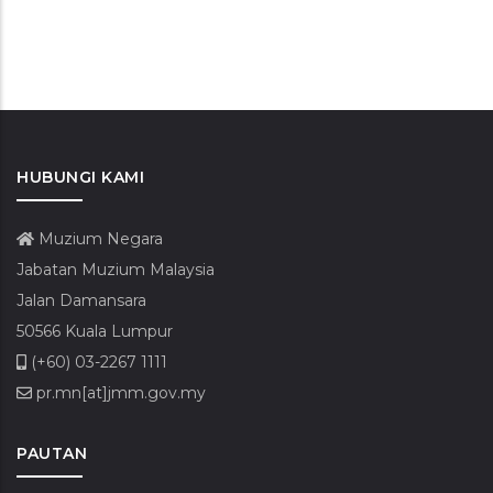
HUBUNGI KAMI
Muzium Negara
Jabatan Muzium Malaysia
Jalan Damansara
50566 Kuala Lumpur
(+60) 03-2267 1111
pr.mn[at]jmm.gov.my
PAUTAN