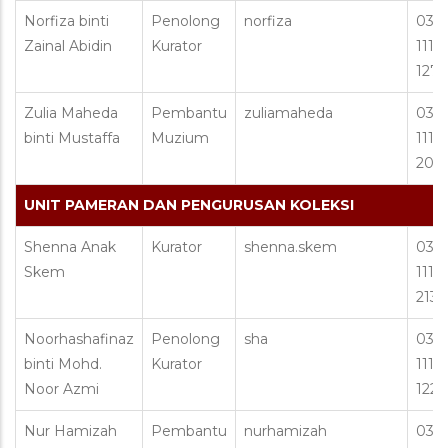
Norfiza binti
Penolong
norfiza
03 2
Zainal Abidin
Kurator
1111 
127
Zulia Maheda
Pembantu
zuliamaheda
03 2
binti Mustaffa
Muzium
1111 
206
UNIT PAMERAN
DAN PENGURUSAN KOLEKSI
Shenna Anak
Kurator
shenna.skem
03 2
Skem
1111 
213
Noorhashafinaz
Penolong
sha
03 2
binti Mohd.
Kurator
1111 
Noor Azmi
122
Nur Hamizah
Pembantu
nurhamizah
03 2