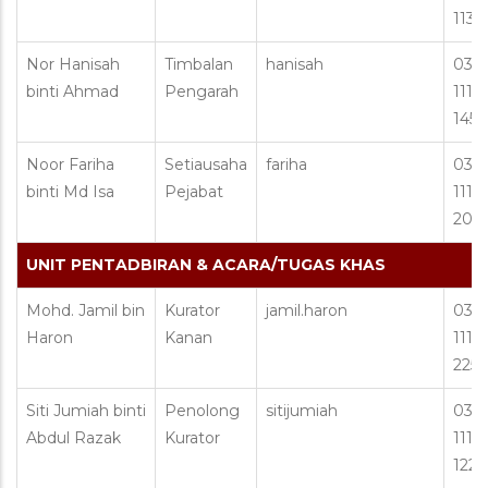
113
Nor Hanisah
Timbalan
hanisah
03-2
binti Ahmad
Pengarah
1111 
145
Noor Fariha
Setiausaha
fariha
03 2
binti Md Isa
Pejabat
1111 
203
UNIT PENTADBIRAN & ACARA/TUGAS KHAS
Mohd. Jamil bin
Kurator
jamil.haron
03 2
Haron
Kanan
1111 
225
Siti Jumiah binti
Penolong
sitijumiah
03 2
Abdul Razak
Kurator
1111 
122