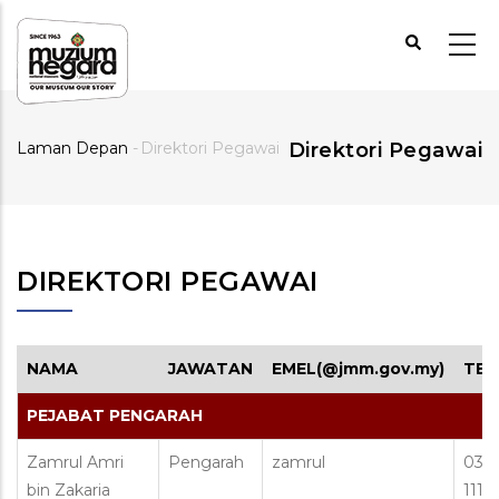
Langkau
ke
kandungan
utama
Laman Depan
-
Direktori Pegawai
Direktori Pegawai
Breadcrumb
DIREKTORI PEGAWAI
NAMA
JAWATAN
EMEL(@jmm.gov.my)
TEL
PEJABAT PENGARAH
Zamrul Amri
Pengarah
zamrul
03-2
bin Zakaria
1111 