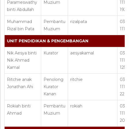
Parameswathy
Muzium
1111 
binti Abdullah
192
Muhammad
Pembantu
rizalpata
03 2
Rizal bin Pata
Muzium
1111
UNIT PENDIDIKAN & PENGEMBANGAN
Nik Aesya binti
Kurator
aesyakamal
03 2
Nik Ahmad
1111 
Kamal
125
Ritchie anak
Penolong
ritchie
03 2
Jonathan Ahi
Kurator
1111 
Kanan
226
Rokiah binti
Pembantu
rokiah
03 2
Ahmad
Muzium
1111 
206