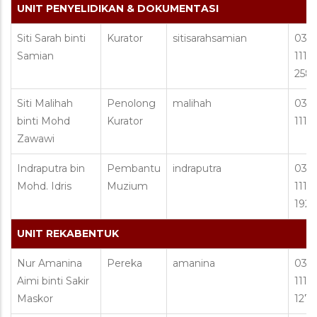
UNIT PENYELIDIKAN & DOKUMENTASI
Siti Sarah binti
Kurator
sitisarahsamian
03 2
Samian
1111 
258
Siti Malihah
Penolong
malihah
03 2
binti Mohd
Kurator
1111
Zawawi
Indraputra bin
Pembantu
indraputra
03 2
Mohd. Idris
Muzium
1111 
192
UNIT REKABENTUK
Nur Amanina
Pereka
amanina
03 2
Aimi binti Sakir
1111 
Maskor
127