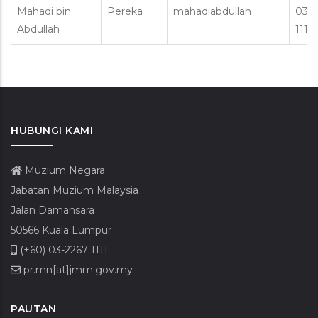
Mahadi bin
Pereka
mahadiabdullah
03 2
Abdullah
1111
HUBUNGI KAMI
Muzium Negara
Jabatan Muzium Malaysia
Jalan Damansara
50566 Kuala Lumpur
(+60) 03-2267 1111
pr.mn[at]jmm.gov.my
PAUTAN