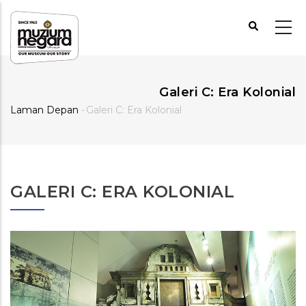
Langkau
ke
kandungan
utama
Galeri C: Era Kolonial
Laman Depan
-
Galeri C: Era Kolonial
Breadcrumb
GALERI C: ERA KOLONIAL