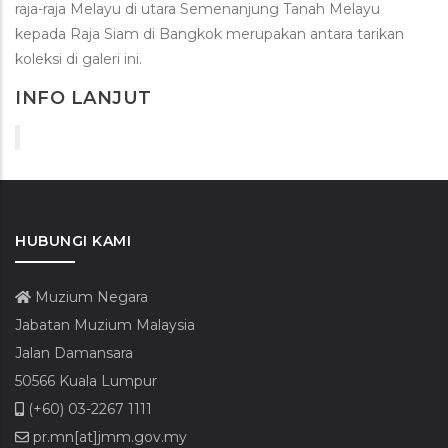
raja-raja Melayu di utara Semenanjung Tanah Melayu
kepada Raja Siam di Bangkok merupakan antara tarikan
koleksi di galeri ini.
INFO LANJUT
HUBUNGI KAMI
Muzium Negara
Jabatan Muzium Malaysia
Jalan Damansara
50566 Kuala Lumpur
(+60) 03-2267 1111
pr.mn[at]jmm.gov.my