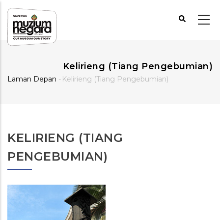
Langkau
ke
kandungan
utama
Kelirieng (Tiang Pengebumian)
Laman Depan
-
Kelirieng (Tiang Pengebumian)
Breadcrumb
KELIRIENG (TIANG
PENGEBUMIAN)