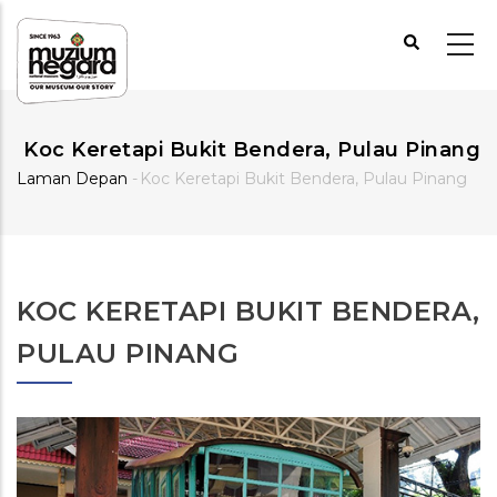
Langkau
ke
kandungan
utama
Koc Keretapi Bukit Bendera, Pulau Pinang
Laman Depan
-
Koc Keretapi Bukit Bendera, Pulau Pinang
Breadcrumb
KOC KERETAPI BUKIT BENDERA,
PULAU PINANG