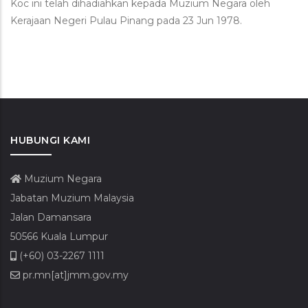
Koc ini telah dihadiahkan kepada Muzium Negara oleh
Kerajaan Negeri Pulau Pinang pada 23 Jun 1978.
HUBUNGI KAMI
Muzium Negara
Jabatan Muzium Malaysia
Jalan Damansara
50566 Kuala Lumpur
(+60) 03-2267 1111
pr.mn[at]jmm.gov.my