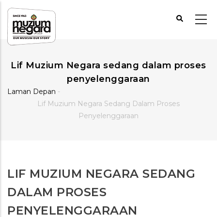
Langkau
ke
kandungan
utama
Lif Muzium Negara sedang dalam proses
penyelenggaraan
Laman Depan
-
Breadcrumb
Lif Muzium Negara Sedang Dalam Proses
Penyelenggaraan
LIF MUZIUM NEGARA SEDANG
DALAM PROSES
PENYELENGGARAAN