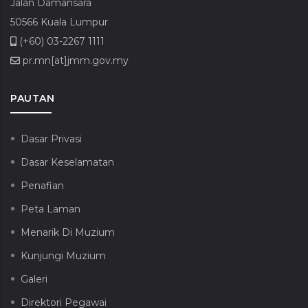
Jalan Damansara
50566 Kuala Lumpur
(+60) 03-2267 1111
pr.mn[at]jmm.gov.my
PAUTAN
Dasar Privasi
Dasar Keselamatan
Penafian
Peta Laman
Menarik Di Muzium
Kunjungi Muzium
Galeri
Direktori Pegawai