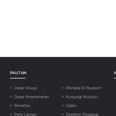
PAUTAN
Dasar Privasi
Menarik Di Muzium
Dasar Keselamatan
Kunjungi Muzium
Penafian
Galeri
Peta Laman
Direktori Pegawai