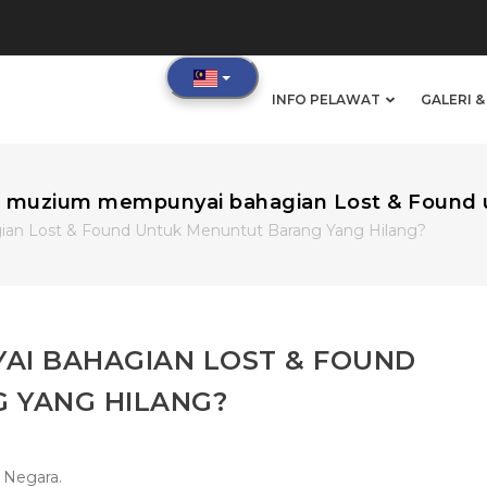
IN
INFO PELAWAT
GALERI 
VIGATION
 muzium mempunyai bahagian Lost & Found u
n Lost & Found Untuk Menuntut Barang Yang Hilang?
AI BAHAGIAN LOST & FOUND
 YANG HILANG?
 Negara.