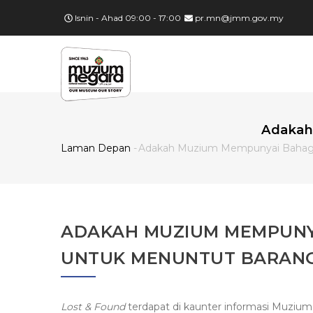
Langkau
Isnin - Ahad 09:00 - 17:00
pr.mn@jmm.gov.my
ke
kandungan
MA
utama
NA
Adakah
Laman Depan
-
Adakah Muzium Mempunyai Bahagia
Breadcrumb
ADAKAH MUZIUM MEMPUNY
UNTUK MENUNTUT BARANG
Lost & Found
terdapat di kaunter informasi Muzium