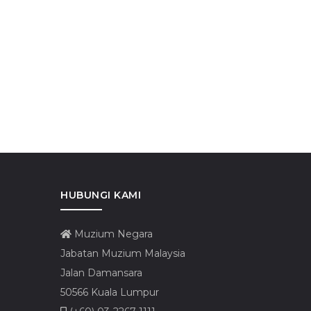
HUBUNGI KAMI
Muzium Negara
Jabatan Muzium Malaysia
Jalan Damansara
50566 Kuala Lumpur