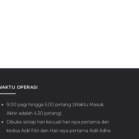
WAKTU OPERASI
9.00 pagi hingga 5.00 petang (Waktu Masuk
Akhir adalah 4.30 petang)
Dibuka setiap hari kecuali hari raya pertama dan
kedua Aidil Fitri dan Hari raya pertama Aidil Adha