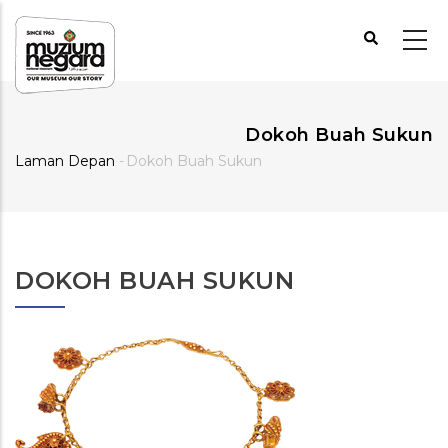
Langkau
ke
kandungan
utama
Dokoh Buah Sukun
Laman Depan
-
Dokoh Buah Sukun
Breadcrumb
DOKOH BUAH SUKUN