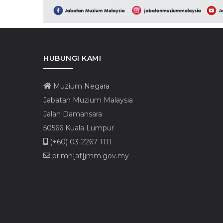
HUBUNGI KAMI
Muzium Negara
Jabatan Muzium Malaysia
Jalan Damansara
50566 Kuala Lumpur
(+60) 03-2267 1111
pr.mn[at]jmm.gov.my