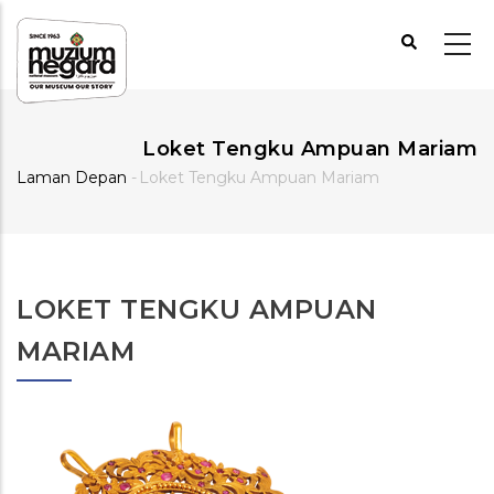
Langkau
ke
kandungan
utama
Loket Tengku Ampuan Mariam
Laman Depan
-
Loket Tengku Ampuan Mariam
Breadcrumb
LOKET TENGKU AMPUAN
MARIAM