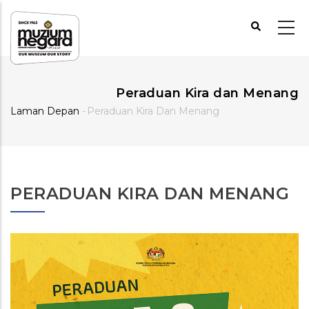
Langkau
ke
kandungan
utama
Peraduan Kira dan Menang
Laman Depan
-
Peraduan Kira Dan Menang
Breadcrumb
PERADUAN KIRA DAN MENANG